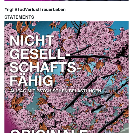
#ngf #TodVerlustTrauerLeben
STATEMENTS